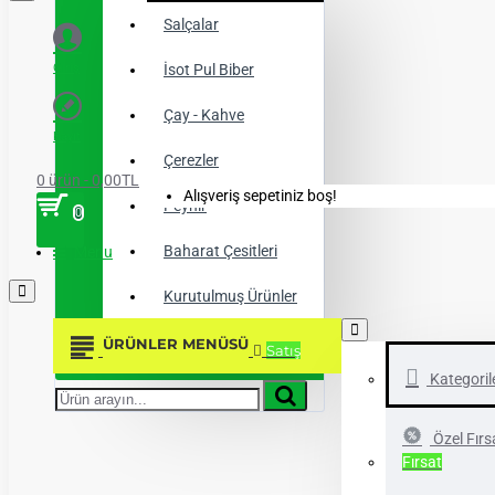
Salçalar
Giriş
İsot Pul Biber
Çay - Kahve
Kayıt
Çerezler
0 ürün - 0,00TL
Alışveriş sepetiniz boş!
Peynir
0
Baharat Çesitleri
Menu
Kurutulmuş Ürünler
Şarküteri Ürünleri
ÜRÜNLER MENÜSÜ
Satış
Kategoril
Ürün
arayın...
Özel Fırs
Fırsat