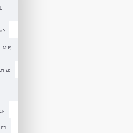
L
AR
ULMUŞ
ATLAR
ER
LER