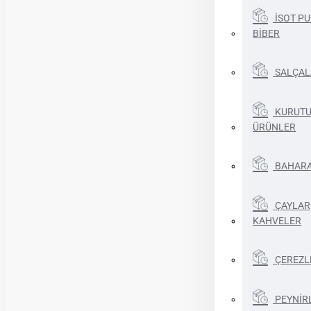
İSOT PU
BİBER
SALÇAL
KURUT
ÜRÜNLER
BAHAR
ÇAYLAR
KAHVELER
ÇEREZL
PEYNİR