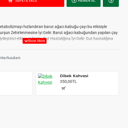
SEPETE EKLE
HEMEN AL
etabolizmayı hızlandıran barut ağacı kabuğu çayı bu etkisiyle
urşun Zehirlenmesine İyi Gelir: Barut ağacı kabuğundan yapılan çay
ileştirici etkiye sahiptir. Gut Hastalığına İyi Gelir: Gut hastalığına
 Markadan
Dibek Kahvesi
350,00TL