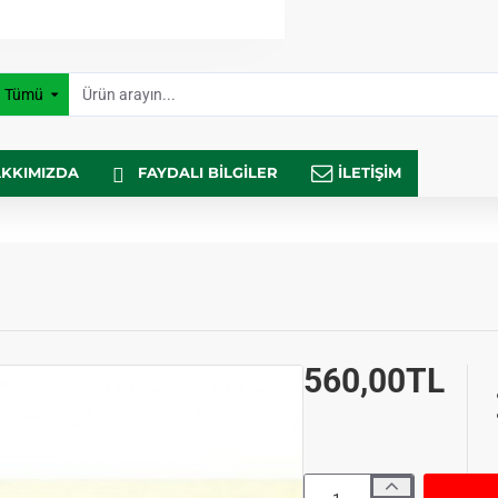
Tümü
Ürün
rayın...
KKIMIZDA
FAYDALI BILGILER
İLETIŞIM
560,00TL