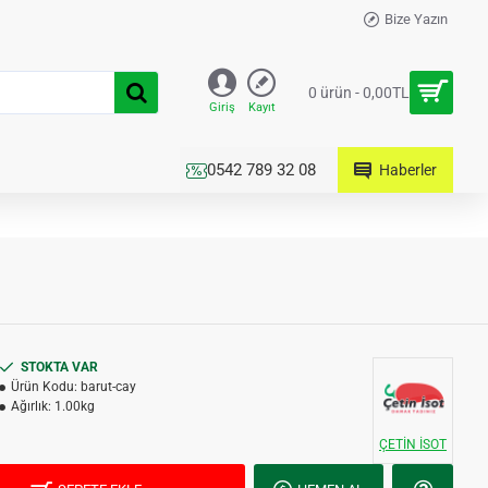
Bize Yazın
0 ürün - 0,00TL
Giriş
Kayıt
0542 789 32 08
Haberler
STOKTA VAR
Ürün Kodu:
barut-cay
Ağırlık:
1.00kg
ÇETİN İSOT