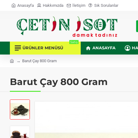
Anasayfa
Hakkımızda
İletişim
Sık Sorulanlar
a
Satış
ÜRÜNLER MENÜSÜ
ANASAYFA
HA
Barut Çay 800 Gram
h
o
m
Barut Çay 800 Gram
e