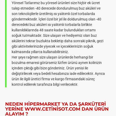
Yöresel Tatlarımız bu yöresel ürünleri size hiçbir ek ücret
talep etmeden -40 derecede dondurulmuş buz aküleri ve
son teknolojilerle üretilmiş ısı yalıtımlı özel torbalarda
göndermektedir. İçleri özel bir jel ile doldurulmuş olan -40
derecedeki buz aküleri ısı yalıtımlı torbalarla birlikte
kullanıldıklarında 48 saate kadar bulundukları ortamı
soğuk tutmaktadır. Size ulaşan ve hediyemiz olan buz
akülerini tekrar buzlukta bekletip daha sonraki piknik, gezi
gibi aktivitelerinizde yiyecek ve içeceklerinizin soğuk
kalmasında yıllarca kullanabilirsiniz.
Her şeye rağmen size ulaşan ürünlerde herhangi bir
bozulma emaresi görürseniz lütfen ürünü aynen kolinizin
içinden çıktığı gibi bize gönderiniz. Ürün yenisi ile
değiştirilecek veya bedeli hesabınıza iade edilecektir. Ayrıca
ürün ile ilgili üretici firma ve kargo firmasındaki süreç
kontrol edilerek tarafınıza bilgi verilecektir.
NEDEN HIPERMARKET YA DA ŞARKÜTERI
YERINE WWW.
CETINISOT
.COM DAN ÜRÜN
ALAYIM ?