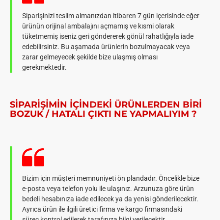
Siparişinizi teslim almanızdan itibaren 7 gün içerisinde eğer
ürünün orijinal ambalajını açmamış ve kısmi olarak
tüketmemiş iseniz geri göndererek gönül rahatlığıyla iade
edebilirsiniz. Bu aşamada ürünlerin bozulmayacak veya
zarar gelmeyecek şekilde bize ulaşmış olması
gerekmektedir.
SIPARIŞIMIN IÇINDEKI ÜRÜNLERDEN BIRI
BOZUK / HATALI ÇIKTI NE YAPMALIYIM ?
Bizim için müşteri memnuniyeti ön plandadır. Öncelikle bize
e-posta veya telefon yolu ile ulaşınız. Arzunuza göre ürün
bedeli hesabınıza iade edilecek ya da yenisi gönderilecektir.
Ayrıca ürün ile ilgili üretici firma ve kargo firmasındaki
süreç kontrol edilerek tarafınıza bilgi verilecektir.