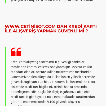
yerleştirerek afiyetle yemeniz için kargoya teslim ediyoruz.
WWW.
CETINISOT
.COM DAN KREDI KARTI
ILE ALIŞVERIŞ YAPMAK GÜVENLI MI ?
Kredi kartı alışveriş sistemimizin güvenliği bankalar
tarafından kontrol edilerek onaylanmıştır. Mevcut en üst
standart olan 3D Secure kullanımı sitemizde mecburidir.
Sistemimizde tüm dünya da kullanılan en yüksek derecede
güvenlik saglayan 128 bit SSL sistemi kullanılmaktadır. Bu
sistemde kredi kart bilgileriniz sizinle banka arasında
haberleşmektedir. Başka bir deyişle şahsınıza ait hiçbir
kredi kartı bilgisi kayıt altına alınmamaktadır, tarafımızdan
görüntülenememektedir. %100 güvenle alışveriş