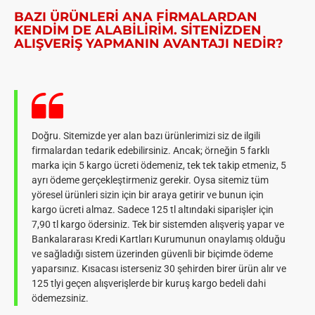
BAZI ÜRÜNLERI ANA FIRMALARDAN
KENDIM DE ALABILIRIM. SITENIZDEN
ALIŞVERIŞ YAPMANIN AVANTAJI NEDIR?
Doğru. Sitemizde yer alan bazı ürünlerimizi siz de ilgili
firmalardan tedarik edebilirsiniz. Ancak; örneğin 5 farklı
marka için 5 kargo ücreti ödemeniz, tek tek takip etmeniz, 5
ayrı ödeme gerçekleştirmeniz gerekir. Oysa sitemiz tüm
yöresel ürünleri sizin için bir araya getirir ve bunun için
kargo ücreti almaz. Sadece 125 tl altındaki siparişler için
7,90 tl kargo ödersiniz. Tek bir sistemden alışveriş yapar ve
Bankalararası Kredi Kartları Kurumunun onaylamış olduğu
ve sağladığı sistem üzerinden güvenli bir biçimde ödeme
yaparsınız. Kısacası isterseniz 30 şehirden birer ürün alır ve
125 tlyi geçen alışverişlerde bir kuruş kargo bedeli dahi
ödemezsiniz.