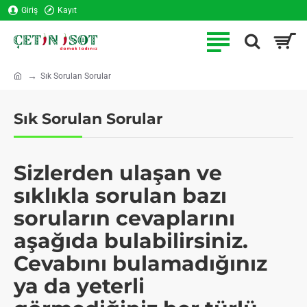
Giriş
Kayıt
Sık Sorulan Sorular
h
o
m
Sık Sorulan Sorular
e
Sizlerden ulaşan ve
sıklıkla sorulan bazı
soruların cevaplarını
aşağıda bulabilirsiniz.
Cevabını bulamadığınız
ya da yeterli